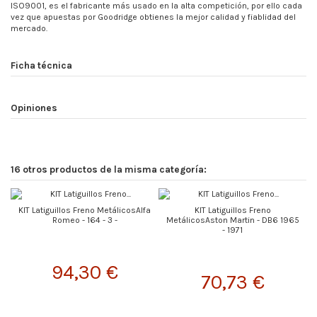
ISO9001, es el fabricante más usado en la alta competición, por ello cada
vez que apuestas por Goodridge obtienes la mejor calidad y fiablidad del
mercado.
Ficha técnica
Opiniones
16 otros productos de la misma categoría:
KIT Latiguillos Freno MetálicosAlfa
KIT Latiguillos Freno
Romeo - 164 - 3 -
MetálicosAston Martin - DB6 1965
- 1971
94,30 €
70,73 €