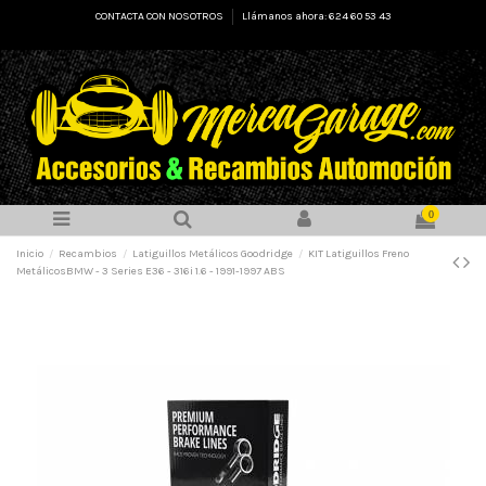
CONTACTA CON NOSOTROS
Llámanos ahora: 624 60 53 43
0
Inicio
Recambios
Latiguillos Metálicos Goodridge
KIT Latiguillos Freno
MetálicosBMW - 3 Series E36 - 316i 1.6 - 1991-1997 ABS