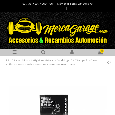
CONTACTA CON NOSOTROS
Llámanos ahora: 624 60 53 43
Select Language
▼
0
Inicio
Recambios
Latiguillos Metálicos Goodridge
KIT Latiguillos Freno
MetálicosBMW - 3 Series E36 - 316E - 1990-1993 Rear Drums