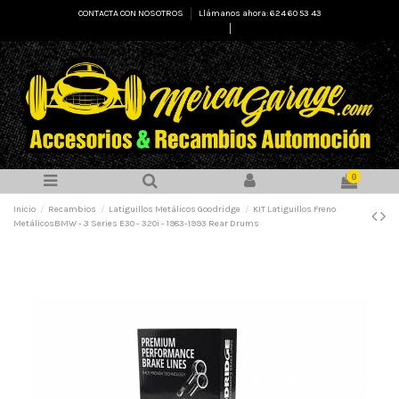
CONTACTA CON NOSOTROS
Llámanos ahora: 624 60 53 43
Select Language
▼
0
Inicio
Recambios
Latiguillos Metálicos Goodridge
KIT Latiguillos Freno
MetálicosBMW - 3 Series E30 - 320i - 1983-1993 Rear Drums