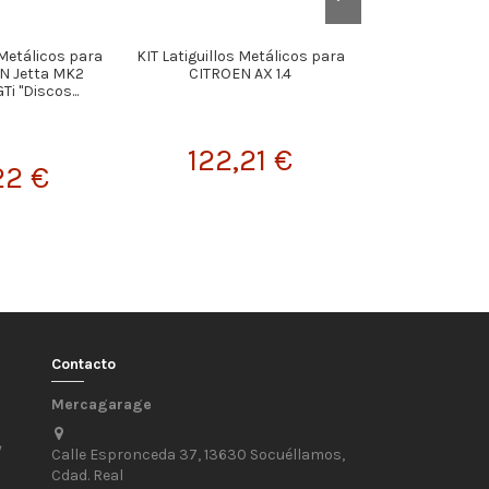
 Metálicos para
KIT Latiguillos Metálicos para
KIT Latigui
 Jetta MK2
CITROEN AX 1.4
MetálicosPonti
Ti "Discos...
- Suspension De
122,21 €
22 €
117,
Contacto
Mercagarage
/
Calle Espronceda 37, 13630 Socuéllamos,
Cdad. Real