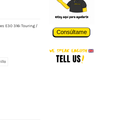
es E30 316i Touring /
Consúltame
illo