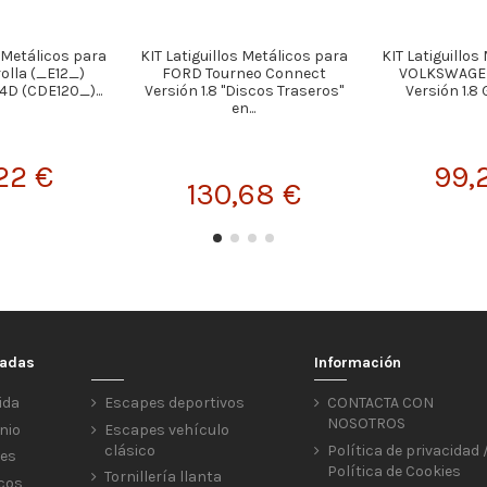
s Metálicos para
KIT Latiguillos Metálicos para
KIT Latiguillos
olla (_E12_)
FORD Tourneo Connect
VOLKSWAGEN
4D (CDE120_)...
Versión 1.8 "Discos Traseros"
Versión 1.8 G
en...
22 €
99,
130,68 €
cadas
Información
ida
Escapes deportivos
CONTACTA CON
NOSOTROS
nio
Escapes vehículo
clásico
Política de privacidad 
res
Política de Cookies
Tornillería llanta
icos