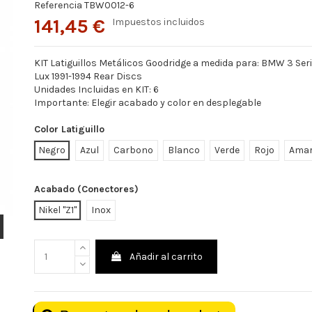
Referencia
TBW0012-6
141,45 €
Impuestos incluidos
KIT Latiguillos Metálicos Goodridge a medida para: BMW 3 Seri
Lux 1991-1994 Rear Discs
Unidades Incluidas en KIT: 6
Importante: Elegir acabado y color en desplegable
Color Latiguillo
Negro
Azul
Carbono
Blanco
Verde
Rojo
Amar
Acabado (Conectores)
Nikel "Z1"
Inox
Añadir al carrito