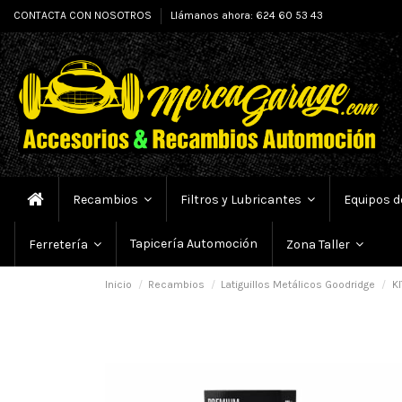
CONTACTA CON NOSOTROS
Llámanos ahora: 624 60 53 43
Recambios
Filtros y Lubricantes
Equipos d
Tapicería Automoción
Ferretería
Zona Taller
Inicio
Recambios
Latiguillos Metálicos Goodridge
KI