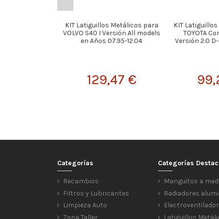
KIT Latiguillos Metálicos para
KIT Latiguillo
VOLVO S40 I Versión All models
TOYOTA Cor
en Años 07.95-12.04
Versión 2.0 D-
129,47 €
99,
Categorías
Categorías Desta
Recambios
Manguitos a med
Filtros y Lubricantes
Radiadores alumi
Limpieza Auto
Electroventilado
Zona Taller
Latiguillos Metál