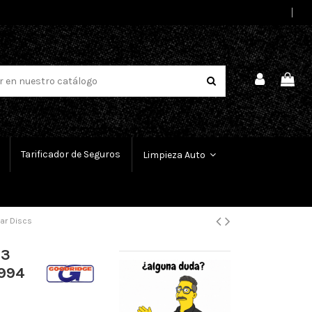
Select Language
▼
Tarificador de Seguros
Limpieza Auto
ear Discs
 3
1994