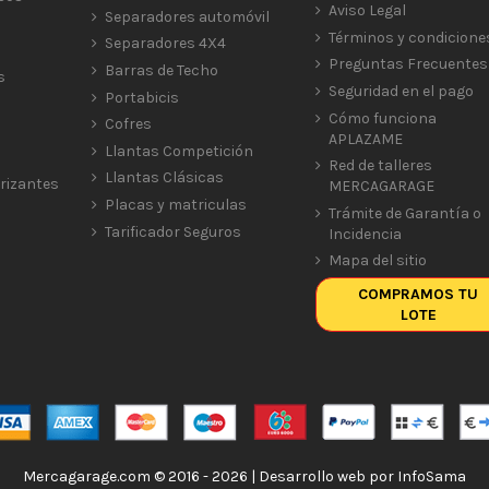
Aviso Legal
Separadores automóvil
Términos y condicione
Separadores 4X4
Preguntas Frecuentes
Barras de Techo
s
Seguridad en el pago
Portabicis
Cómo funciona
Cofres
APLAZAME
Llantas Competición
Red de talleres
Llantas Clásicas
rizantes
MERCAGARAGE
Placas y matriculas
Trámite de Garantía o
Tarificador Seguros
Incidencia
Mapa del sitio
COMPRAMOS TU
LOTE
Mercagarage.com © 2016 - 2026 | Desarrollo web por
InfoSama