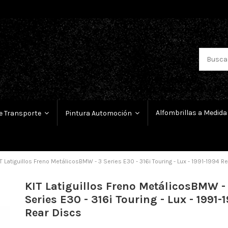
Alfombrillas a Medida
e Transporte
Pintura Automoción
T Latiguillos Freno MetálicosBMW - 3 Series E30 - 316i Touring - Lux - 1991-1994 R
KIT Latiguillos Freno MetálicosBMW -
Series E30 - 316i Touring - Lux - 1991-
Rear Discs