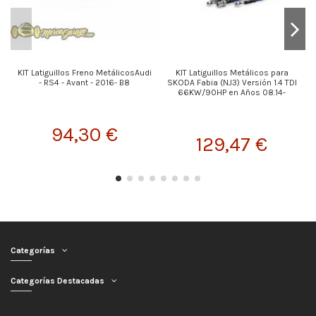
KIT Latiguillos Freno MetálicosAudi
KIT Latiguillos Metálicos para
- RS4 - Avant - 2016- B8
SKODA Fabia (NJ3) Versión 1.4 TDI
M
66KW/90HP en Años 08.14-
94,30 €
129,47 €
Categorías
Categorías Destacadas