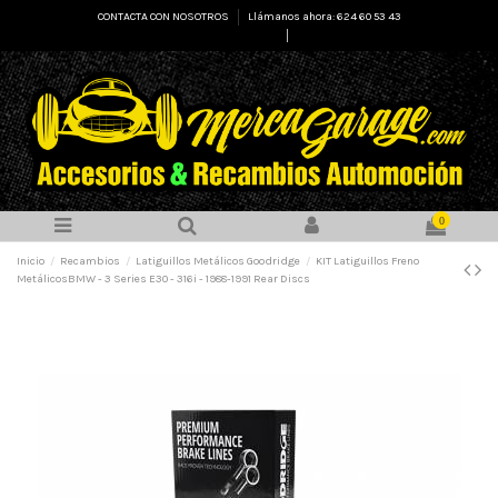
CONTACTA CON NOSOTROS
Llámanos ahora: 624 60 53 43
Select Language
▼
0
Inicio
Recambios
Latiguillos Metálicos Goodridge
KIT Latiguillos Freno
MetálicosBMW - 3 Series E30 - 316i - 1988-1991 Rear Discs