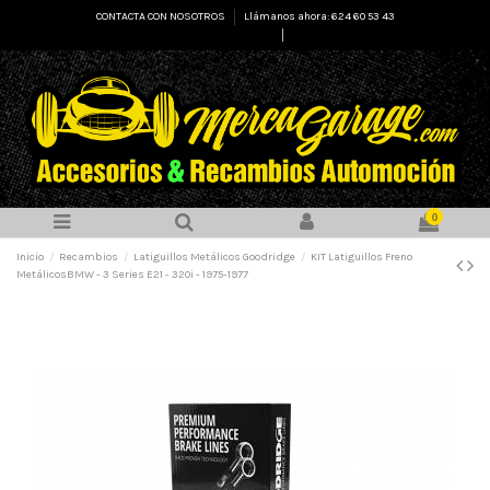
CONTACTA CON NOSOTROS
Llámanos ahora: 624 60 53 43
Select Language
▼
0
Inicio
Recambios
Latiguillos Metálicos Goodridge
KIT Latiguillos Freno
MetálicosBMW - 3 Series E21 - 320i - 1975-1977