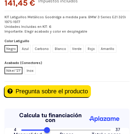
141,45 €
Impuestos incluidos
KIT Latiguillos Metálicos Goodridge a medida para: BMW 3 Series E21 320i
1975-1977
Unidades Incluidas en KIT: 6
Importante: Elegir acabado y color en desplegable
Color Latiguillo
Negro
Azul
Carbono
Blanco
Verde
Rojo
Amarillo
Acabado (Conectores)
Nikel "Z1"
Inox
Pregunta sobre el producto