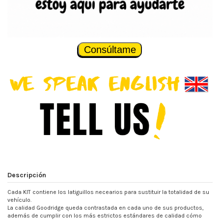
Consúltame
Descripción
Cada KIT contiene los latiguillos necearios para sustituir la totalidad de su
vehículo.
La calidad Goodridge queda contrastada en cada uno de sus productos,
además de cumplir con los más estrictos estándares de calidad cómo