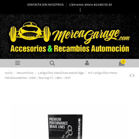
CONTACTA CON NOSOTROS
Llámanos ahora: 624 60 53 43
Select Language
▼
0
Inicio
Recambios
Latiguillos Metálicos Goodridge
KIT Latiguillos Freno
MetálicosBMW - 2002 - Touring Tii - 1962 - 1977