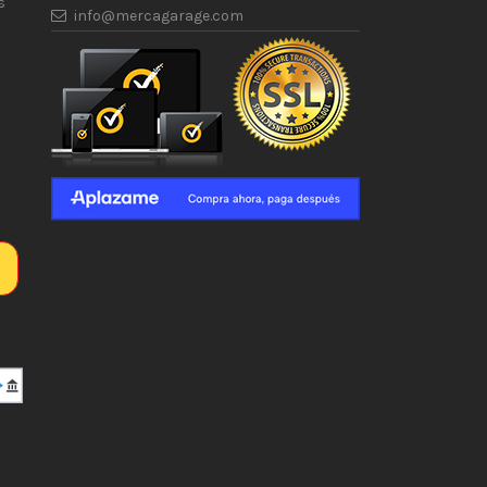
s
info@mercagarage.com