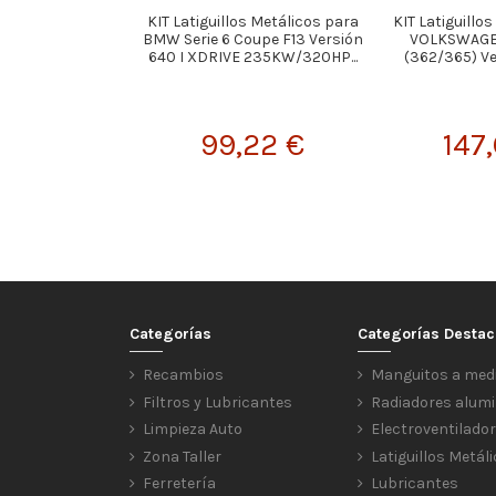
KIT Latiguillos Metálicos para
KIT Latiguillo
BMW Serie 6 Coupe F13 Versión
VOLKSWAGE
640 I XDRIVE 235KW/320HP...
(362/365) Ver
99,22 €
147
Categorías
Categorías Desta
Recambios
Manguitos a med
Filtros y Lubricantes
Radiadores alumi
Limpieza Auto
Electroventilado
Zona Taller
Latiguillos Metál
Ferretería
Lubricantes