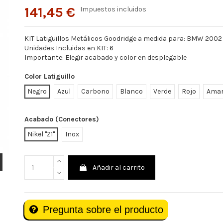
141,45 €
Impuestos incluidos
KIT Latiguillos Metálicos Goodridge a medida para: BMW 2002 
Unidades Incluidas en KIT: 6
Importante: Elegir acabado y color en desplegable
Color Latiguillo
Negro
Azul
Carbono
Blanco
Verde
Rojo
Amar
Acabado (Conectores)
Nikel "Z1"
Inox
Añadir al carrito
Pregunta sobre el producto