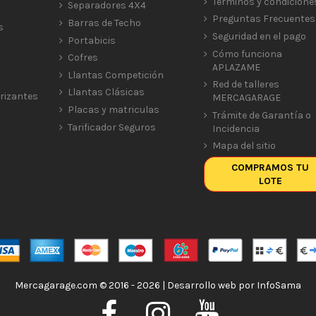
Términos y condicione
Separadores 4X4
Preguntas Frecuentes
Barras de Techo
s
Seguridad en el pago
Portabicis
Cómo funciona
Cofres
APLAZAME
Llantas Competición
Red de talleres
Llantas Clásicas
rizantes
MERCAGARAGE
Placas y matriculas
Trámite de Garantía o
Tarificador Seguros
Incidencia
Mapa del sitio
COMPRAMOS TU
LOTE
Mercagarage.com © 2016 - 2026 | Desarrollo web por
InfoSama