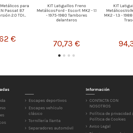
s Metálicos para
KIT Latiguillos Freno
KIT Latigu
N Passat B7
MetálicosFord - Escort MK2 - 1.1
MetálicosVolk
sión 2.0 TDI...
- 1975-1980 Tambores
MK2 - 1.3 - 198
delanteros
Tras
,62 €
70,73 €
94,
cadas
Información
ida
Escapes deportivos
CONTACTA CON
NOSOTROS
nio
Escapes vehículo
clásico
Política de privacidad 
res
Política de Cookies
Tornillería llanta
icos
Aviso Legal
Separadores automóvil