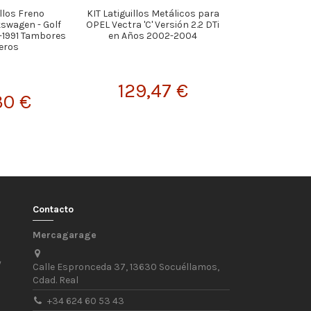
illos Freno
KIT Latiguillos Metálicos para
KIT Latiguillos
swagen - Golf
OPEL Vectra 'C' Versión 2.2 DTi
CITROEN Xantia
8-1991 Tambores
en Años 2002-2004
Estate (Front
eros
129,47 €
50,
30 €
Contacto
Mercagarage
/
Calle Espronceda 37, 13630 Socuéllamos,
Cdad. Real
+34 624 60 53 43