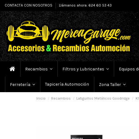
CONTACTA CON NOSOTROS
Llámanos ahora: 624 60 53 43
Recambios
Filtros y Lubricantes
Equipos d
Tapicería Automoción
Ferretería
Zona Taller
Inicio
Recambios
Latiguillos Metálicos Goodridge
KI