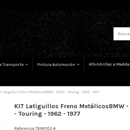
Alfombrillas a Medida
e Transporte
Pintura Automoción
T Latiguillos Freno MetálicosBMW - 2002 - Touring - 1962 - 1977
KIT Latiguillos Freno MetálicosBMW -
- Touring - 1962 - 1977
Referencia
TBM0102-6