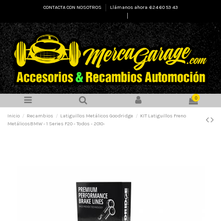
CONTACTA CON NOSOTROS
Llámanos ahora: 624 60 53 43
Select Language
▼
0
Inicio
Recambios
Latiguillos Metálicos Goodridge
KIT Latiguillos Freno
MetálicosBMW - 1 Series F20 - Todos - 2010-