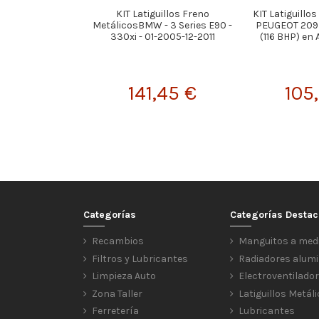
KIT Latiguillos Freno
KIT Latiguillo
MetálicosBMW - 3 Series E90 -
PEUGEOT 209 V
330xi - 01-2005-12-2011
(116 BHP) en
141,45 €
105
Categorías
Categorías Desta
Recambios
Manguitos a med
Filtros y Lubricantes
Radiadores alumi
Limpieza Auto
Electroventilado
Zona Taller
Latiguillos Metál
Ferretería
Lubricantes