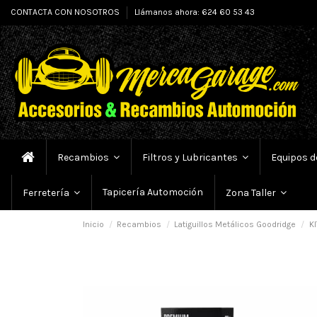
CONTACTA CON NOSOTROS
Llámanos ahora: 624 60 53 43
Recambios
Filtros y Lubricantes
Equipos d
Tapicería Automoción
Ferretería
Zona Taller
Inicio
Recambios
Latiguillos Metálicos Goodridge
KI