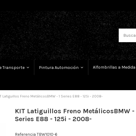
Alfombrillas a Medida
e Transporte
Pintura Automoción
T Latiguillos Freno MetálicosBMW - 1 Series E88 - 125i - 2008-
KIT Latiguillos Freno MetálicosBMW - 
Series E88 - 125i - 2008-
Referencia
TBW1010-6