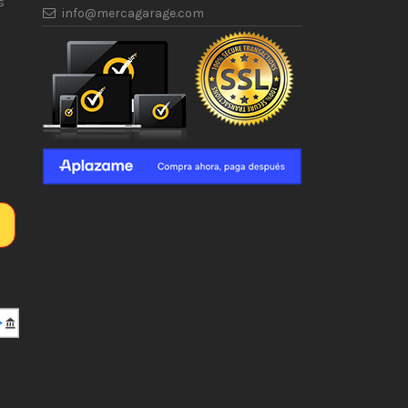
s
info@mercagarage.com