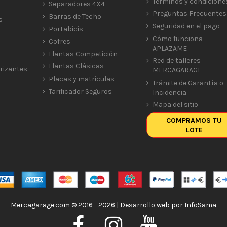
Términos y condicione
Separadores 4X4
Preguntas Frecuentes
Barras de Techo
s
Seguridad en el pago
Portabicis
Cómo funciona
Cofres
APLAZAME
Llantas Competición
Red de talleres
Llantas Clásicas
rizantes
MERCAGARAGE
Placas y matriculas
Trámite de Garantía o
Tarificador Seguros
Incidencia
Mapa del sitio
COMPRAMOS TU
LOTE
Mercagarage.com © 2016 - 2026 | Desarrollo web por
InfoSama