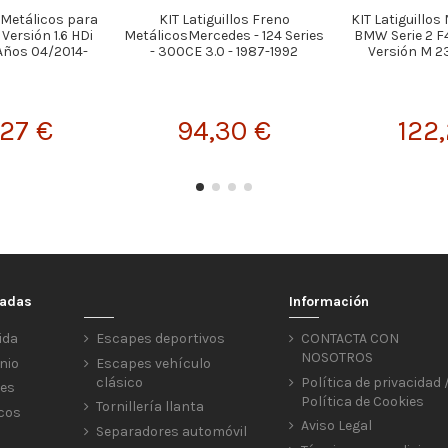
s Metálicos para
KIT Latiguillos Freno
KIT Latiguillos
ersión 1.6 HDi
MetálicosMercedes - 124 Series
BMW Serie 2 F
 Años 04/2014-
- 300CE 3.0 - 1987-1992
Versión M 23
,27 €
94,30 €
122,
cadas
Información
ida
Escapes deportivos
CONTACTA CON
NOSOTROS
nio
Escapes vehículo
clásico
Política de privacidad 
res
Política de Cookies
Tornillería llanta
icos
Aviso Legal
Separadores automóvil