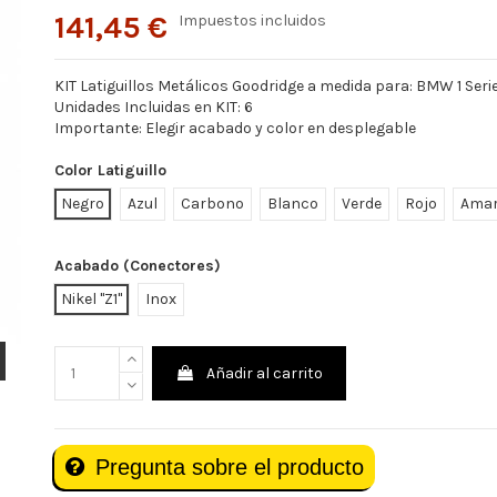
141,45 €
Impuestos incluidos
KIT Latiguillos Metálicos Goodridge a medida para: BMW 1 Seri
Unidades Incluidas en KIT: 6
Importante: Elegir acabado y color en desplegable
Color Latiguillo
Negro
Azul
Carbono
Blanco
Verde
Rojo
Amar
Acabado (Conectores)
Nikel "Z1"
Inox
Añadir al carrito
Pregunta sobre el producto