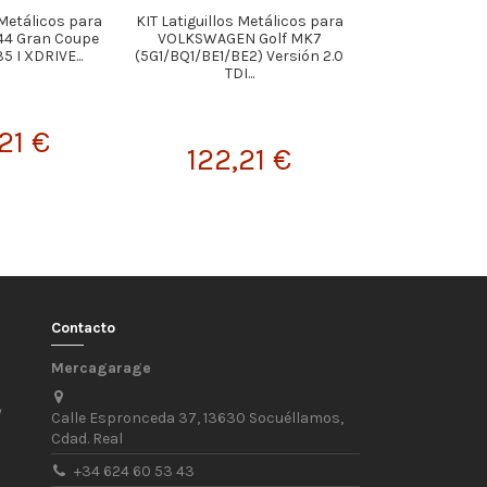
 Metálicos para
KIT Latiguillos Metálicos para
KIT Latiguillos
44 Gran Coupe
VOLKSWAGEN Golf MK7
RENAULT 19 Vers
5 I XDRIVE...
(5G1/BQ1/BE1/BE2) Versión 2.0
ABS /"Discos T
TDI...
21 €
99,
122,21 €
Contacto
Mercagarage
/
Calle Espronceda 37, 13630 Socuéllamos,
Cdad. Real
+34 624 60 53 43