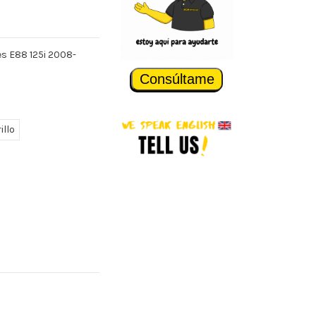
es E88 125i 2008-
Consúltame
illo