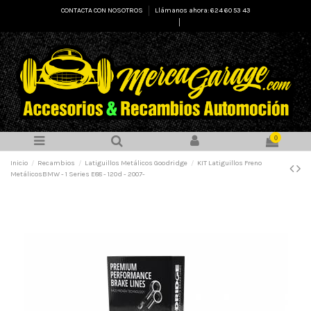
CONTACTA CON NOSOTROS
Llámanos ahora: 624 60 53 43
Select Language
▼
0
Inicio
Recambios
Latiguillos Metálicos Goodridge
KIT Latiguillos Freno
MetálicosBMW - 1 Series E88 - 120d - 2007-