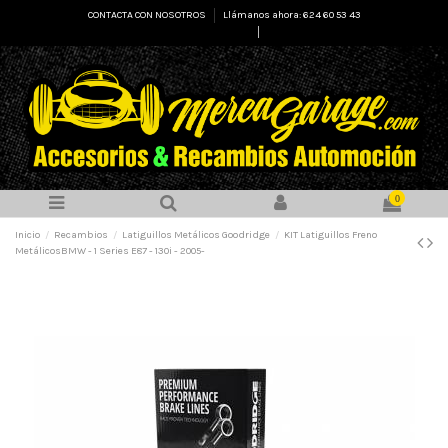
CONTACTA CON NOSOTROS
Llámanos ahora: 624 60 53 43
Select Language
▼
0
Inicio
Recambios
Latiguillos Metálicos Goodridge
KIT Latiguillos Freno
MetálicosBMW - 1 Series E87 - 130i - 2005-