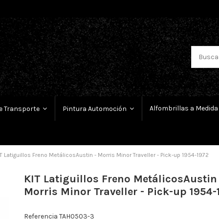
Alfombrillas a Medida
e Transporte
Pintura Automoción
T Latiguillos Freno MetálicosAustin - Morris Minor Traveller - Pick-up 1954-1972
KIT Latiguillos Freno MetálicosAustin 
Morris Minor Traveller - Pick-up 1954-
Referencia
TAH0503-3