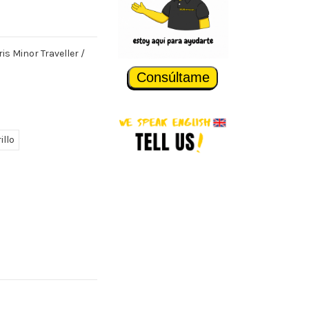
is Minor Traveller /
Consúltame
illo