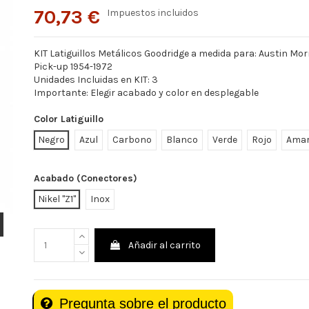
70,73 €
Impuestos incluidos
KIT Latiguillos Metálicos Goodridge a medida para: Austin Morr
Pick-up 1954-1972
Unidades Incluidas en KIT: 3
Importante: Elegir acabado y color en desplegable
Color Latiguillo
Negro
Azul
Carbono
Blanco
Verde
Rojo
Amar
Acabado (Conectores)
Nikel "Z1"
Inox
Añadir al carrito
Pregunta sobre el producto