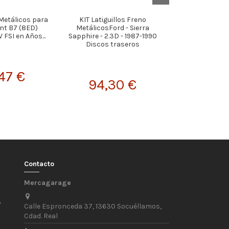
 Metálicos para
KIT Latiguillos Freno
KIT Latiguillos
nt B7 (8ED)
MetálicosFord - Sierra
AUDI A3 Sportb
 FSI en Años...
Sapphire - 2.3D - 1987-1990
Versión 1.6 TDI
Discos traseros
47 €
99,
94,30 €
Contacto
Mercagarage
/
Calle Espronceda 37, 13630 Socuéllamos,
Cdad. Real