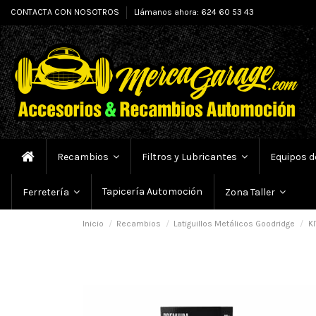
CONTACTA CON NOSOTROS
Llámanos ahora: 624 60 53 43
Recambios
Filtros y Lubricantes
Equipos d
Tapicería Automoción
Ferretería
Zona Taller
Inicio
Recambios
Latiguillos Metálicos Goodridge
KI