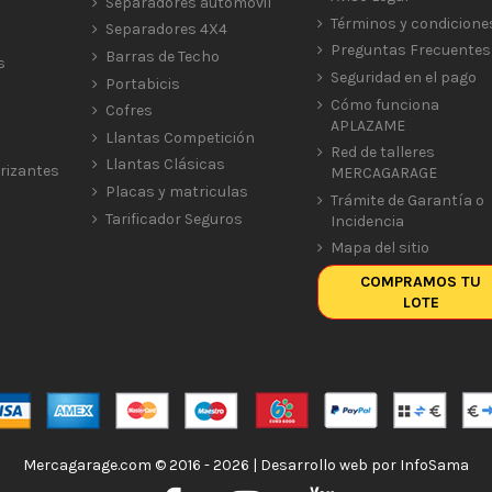
Separadores automóvil
Términos y condicione
Separadores 4X4
Preguntas Frecuentes
Barras de Techo
s
Seguridad en el pago
Portabicis
Cómo funciona
Cofres
APLAZAME
Llantas Competición
Red de talleres
Llantas Clásicas
rizantes
MERCAGARAGE
Placas y matriculas
Trámite de Garantía o
Tarificador Seguros
Incidencia
Mapa del sitio
COMPRAMOS TU
LOTE
Mercagarage.com © 2016 - 2026 | Desarrollo web por
InfoSama