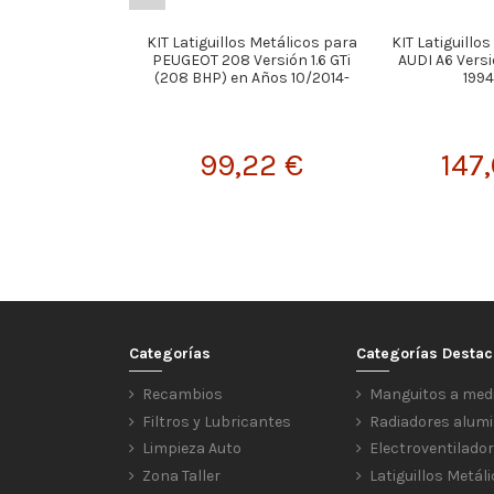
KIT Latiguillos Metálicos para
KIT Latiguillo
PEUGEOT 208 Versión 1.6 GTi
AUDI A6 Versi
(208 BHP) en Años 10/2014-
1994
99,22 €
147
Categorías
Categorías Desta
Recambios
Manguitos a med
Filtros y Lubricantes
Radiadores alumi
Limpieza Auto
Electroventilado
Zona Taller
Latiguillos Metál