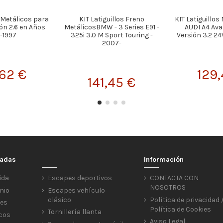
s Metálicos para
KIT Latiguillos Freno
KIT Latiguillos
ón 2.6 en Años
MetálicosBMW - 3 Series E91 -
AUDI A4 Ava
-1997
325i 3.0 M Sport Touring -
Versión 3.2 24V
2007-
,62 €
129,
141,45 €
cadas
Información
ida
Escapes deportivos
CONTACTA CON
NOSOTROS
nio
Escapes vehículo
clásico
Política de privacidad 
res
Política de Cookies
Tornillería llanta
icos
Aviso Legal