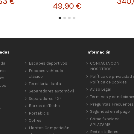
63 €
340,
49,90 €
cadas
Información
ida
Escapes deportivos
CONTACTA CON
NOSOTROS
nio
Escapes vehículo
clásico
Política de privacidad 
res
Política de Cookies
Tornillería llanta
icos
Aviso Legal
Separadores automóvil
Términos y condicione
Separadores 4X4
Preguntas Frecuentes
Barras de Techo
s
Seguridad en el pago
Portabicis
Cómo funciona
Cofres
APLAZAME
Llantas Competición
Red de talleres