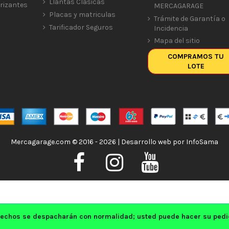
Llantas Clásicas
rizantes
MERCAGARAGE
Placas y matriculas
Trámite de Garantía o
Tarificador Seguros
Incidencia
Mapa del sitio
COMPRAMOS TU
LOTE
Mercagarage.com © 2016 - 2026 | Desarrollo web por
InfoSama
echos se despacharán con normalidad; usted puede hacer su pedido