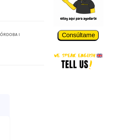
Consúltame
 CÓRDOBA I