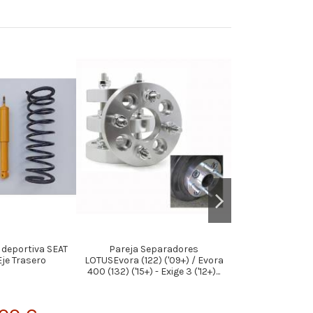
 deportiva SEAT
Pareja Separadores
CABLE ACELER
Eje Trasero
LOTUSEvora (122) ('09+) / Evora
HH110
400 (132) ('15+) - Exige 3 ('12+)...