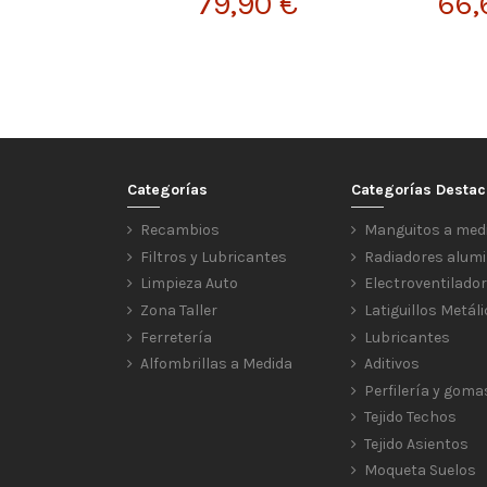
79,90 €
66,
Categorías
Categorías Desta
Recambios
Manguitos a med
Filtros y Lubricantes
Radiadores alumi
Limpieza Auto
Electroventilado
Zona Taller
Latiguillos Metál
Ferretería
Lubricantes
Alfombrillas a Medida
Aditivos
Perfilería y goma
Tejido Techos
Tejido Asientos
Moqueta Suelos