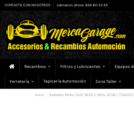
CONTACTA CON NOSOTROS
Llámanos ahora: 624 60 53 43
Recambios
Filtros y Lubricantes
Equipos d
Tapicería Automoción
Ferretería
Zona Taller
Inicio
Radiador Motor SEAT IBIZA II, INCA, LEON 1, TOLED