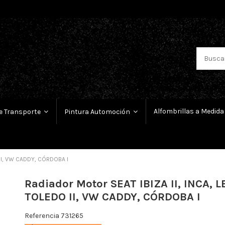
Alfombrillas a Medida
e Transporte
Pintura Automoción
O II, VW CADDY, CÓRDOBA I
Radiador Motor SEAT IBIZA II, INCA, L
TOLEDO II, VW CADDY, CÓRDOBA I
Referencia
731265