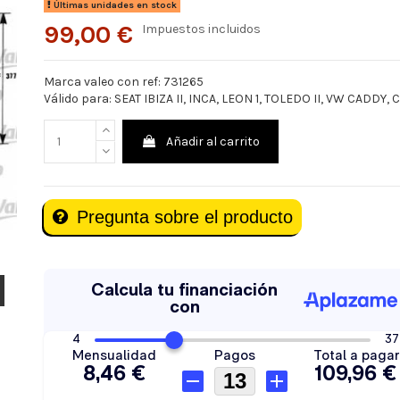
Últimas unidades en stock
99,00 €
Impuestos incluidos
Marca valeo con ref: 731265
Válido para: SEAT IBIZA II, INCA, LEON 1, TOLEDO II, VW CADDY,
Añadir al carrito
Pregunta sobre el producto