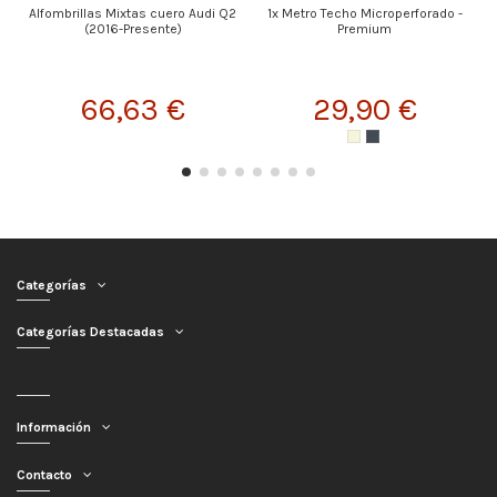
Alfombrillas Mixtas cuero Audi Q2
1x Metro Techo Microperforado -
(2016-Presente)
Premium
66,63 €
29,90 €
Categorías
Categorías Destacadas
Información
Contacto