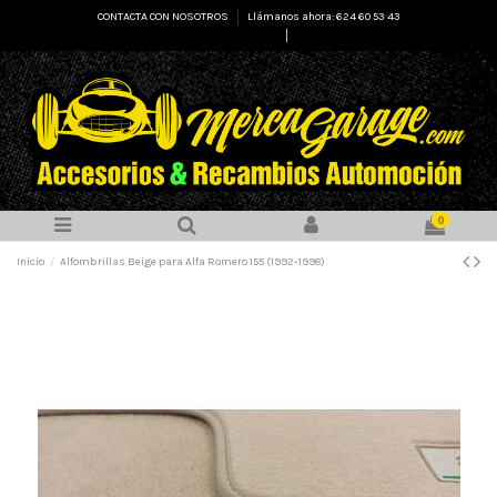
CONTACTA CON NOSOTROS
Llámanos ahora: 624 60 53 43
Select Language
▼
0
Inicio
Alfombrillas Beige para Alfa Romero 155 (1992-1998)