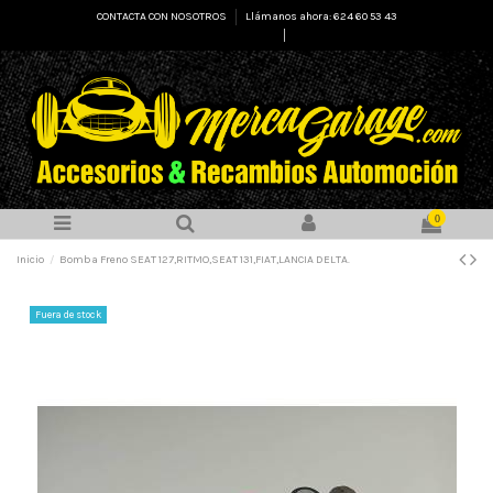
CONTACTA CON NOSOTROS
Llámanos ahora: 624 60 53 43
Select Language
▼
0
Inicio
Bomba Freno SEAT 127,RITMO,SEAT 131,FIAT,LANCIA DELTA.
Fuera de stock