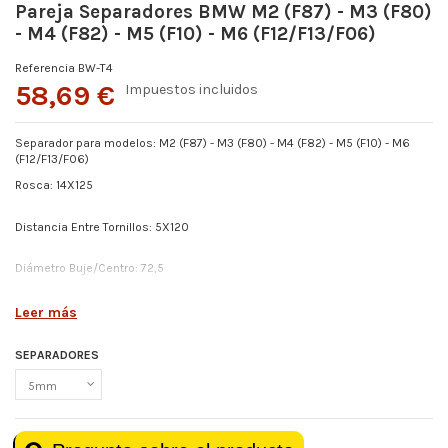
Pareja Separadores BMW M2 (F87) - M3 (F80)
- M4 (F82) - M5 (F10) - M6 (F12/F13/F06)
Referencia
BW-T4
58,69 €
Impuestos incluidos
Separador para modelos: M2 (F87) - M3 (F80) - M4 (F82) - M5 (F10) - M6
(F12/F13/F06)
Rosca: 14X125
Distancia Entre Tornillos: 5X120
Diámetro Buje/Centro: 72,5
**ELEGIR GROSOR EN DESPLEGABLE **
Leer más
SEPARADORES