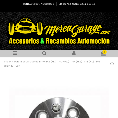
CONTACTA CON NOSOTROS
Llámanos ahora: 624 60 53 43
0
Inicio
Pareja Separadores BMW M2 (F87) - M3 (F80) - M4 (F82) - M5 (F10) - M6
(F12/F13/F06)