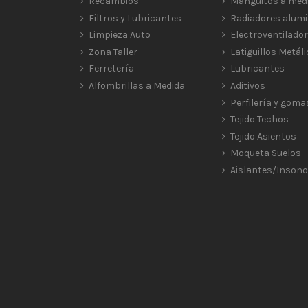
Recambios
Manguitos a med
Filtros y Lubricantes
Radiadores alumi
Limpieza Auto
Electroventilado
Zona Taller
Latiguillos Metál
Ferretería
Lubricantes
Alfombrillas a Medida
Aditivos
Perfilería y goma
Tejido Techos
Tejido Asientos
Moqueta Suelos
Aislantes/Insono