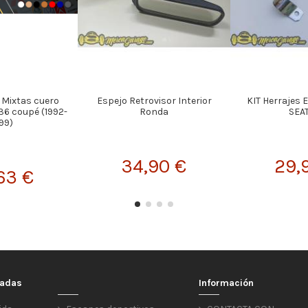
 Mixtas cuero
Espejo Retrovisor Interior
KIT Herrajes 
36 coupé (1992-
Ronda
SEAT
99)
34,90 €
29,
63 €
cadas
Información