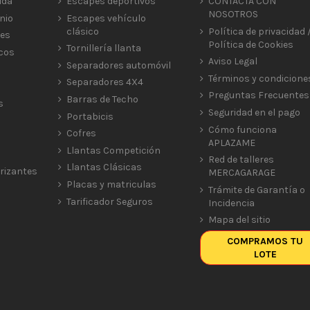
ida
Escapes deportivos
CONTACTA CON
NOSOTROS
nio
Escapes vehículo
clásico
Política de privacidad 
res
Política de Cookies
Tornillería llanta
icos
Aviso Legal
Separadores automóvil
Términos y condicione
Separadores 4X4
Preguntas Frecuentes
Barras de Techo
s
Seguridad en el pago
Portabicis
Cómo funciona
Cofres
APLAZAME
Llantas Competición
Red de talleres
Llantas Clásicas
rizantes
MERCAGARAGE
Placas y matriculas
Trámite de Garantía o
Tarificador Seguros
Incidencia
Mapa del sitio
COMPRAMOS TU
LOTE