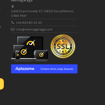
Mercagarage
/
Calle Espronceda 37, 13630 Socuéllamos,
Cdad. Real
+34 624 60 53 43
s
info@mercagarage.com