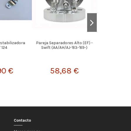
Estabilizadora
Pareja Separadores Alto (EF) -
SilentBlocks A
 124
Swift (AA/AH/AJ-'83-'89-)
(4 Uni
90 €
58,68 €
7,9
Contacto