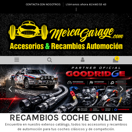
CONTACTA CON NOSOTROS
Llámanos ahora: 624 60 53 43
Select Language
▼
0
RECAMBIOS COCHE ONLINE
Encuentra en nuestro extenso catálogo, todos los accesorios y recambios
de automoción para tus coches clásicos y de competición.