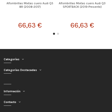
Alfombrillas Mixtas cuero Audi Q5
Alfombrillas Mixtas cuero Audi Q3
8R (2008-2017)
SPORTBACK (2019-Presente)
66,63 €
66,63 €
Categorías
Categorías Destacadas
Información
Contacto