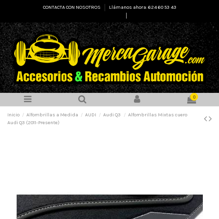
CONTACTA CON NOSOTROS
Llámanos ahora: 624 60 53 43
Select Language
▼
0
Inicio
Alfombrillas a Medida
AUDI
Audi Q3
Alfombrillas Mixtas cuero
Audi Q3 (2011-Presente)