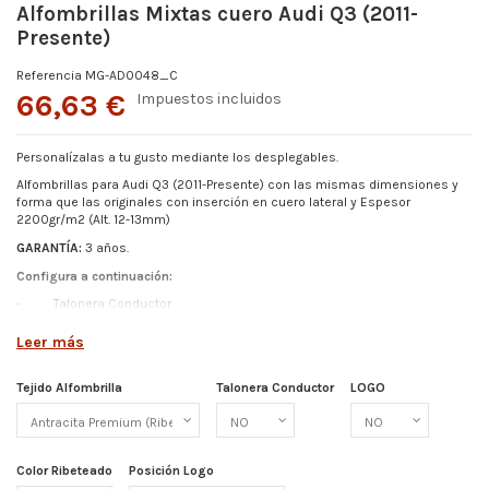
Alfombrillas Mixtas cuero Audi Q3 (2011-
Presente)
Referencia
MG-AD0048_C
66,63 €
Impuestos incluidos
Personalízalas a tu gusto mediante los desplegables.
Alfombrillas para Audi Q3 (2011-Presente)
con las mismas dimensiones y
forma que las originales con inserción en cuero lateral y Espesor
2200gr/m2 (Alt. 12-13mm)
GARANTÍA:
3 años.
Configura a continuación:
-
Talonera Conductor
-
Color Ribeteado
Leer más
-
Logo
-
Posición de Logo
Tejido Alfombrilla
Talonera Conductor
LOGO
Más detalles abajo.
Color Ribeteado
Posición Logo