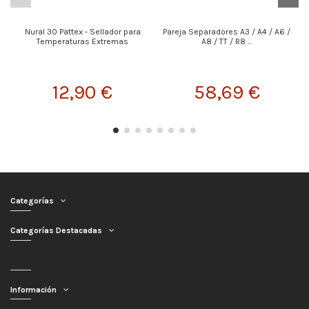
Nural 30 Pattex - Sellador para
Pareja Separadores A3 / A4 / A6 /
Temperaturas Extremas
A8 / TT / R8 ...
12,90 €
58,69 €
Categorías
Categorías Destacadas
Información