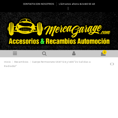
CONTACTA CON NOSOTROS
Llámanos ahora: 624 60 53 43
Select Language
▼
0
Inicio
Recambios
Cuerpo Termostato SEAT 124 y 1430 "2x Salidas a
Radiador"