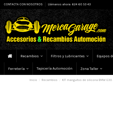
CONTACTA CON NOSOTROS
Llámanos ahora: 624 60 53 43
Recambios
Filtros y Lubricantes
Equipos d
Tapicería Automoción
Ferretería
Zona Taller
Inicio
Recambios
KIT manguitos de silicona BMW E30 