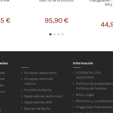
STRIA
SEAT 131 1.6 to 2000cc
Triangulares -
124 y
95 €
95,90 €
44,
cadas
Información
ida
Escapes deportivos
CONTACTA CON
NOSOTROS
nio
Escapes vehículo
clásico
Política de privacidad 
res
Política de Cookies
Tornillería llanta
icos
Aviso Legal
Separadores automóvil
Términos y condicione
Separadores 4X4
Preguntas Frecuentes
Barras de Techo
s