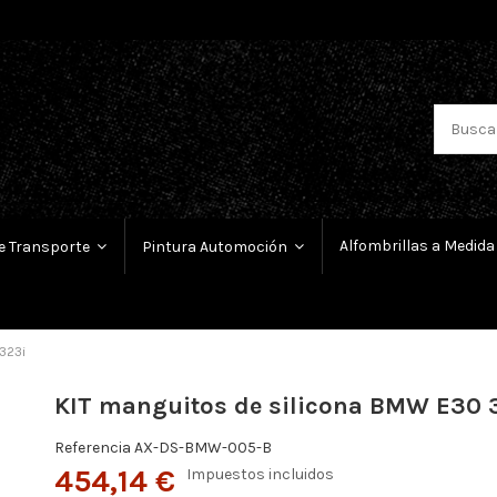
Alfombrillas a Medida
e Transporte
Pintura Automoción
323i
KIT manguitos de silicona BMW E30 
Referencia
AX-DS-BMW-005-B
454,14 €
Impuestos incluidos