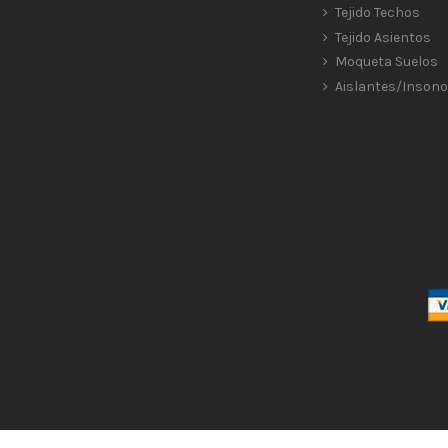
Tejido Techos
Tejido Asientos
Moqueta Suelos
Aislantes/Insono