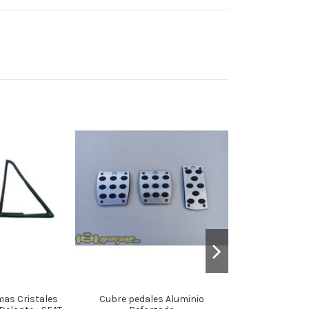
mas Cristales
Cubre pedales Aluminio
Tapón Radiador 