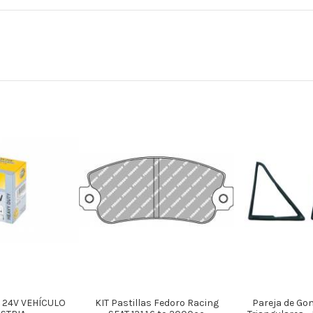
 24V VEHÍCULO
KIT Pastillas Fedoro Racing
Pareja de Go