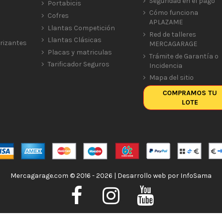
Seguridad en el pago
Portabicis
Cómo funciona
Cofres
APLAZAME
Llantas Competición
Red de talleres
Llantas Clásicas
rizantes
MERCAGARAGE
Placas y matriculas
Trámite de Garantía o
Tarificador Seguros
Incidencia
Mapa del sitio
COMPRAMOS TU
LOTE
Mercagarage.com © 2016 - 2026 | Desarrollo web por
InfoSama