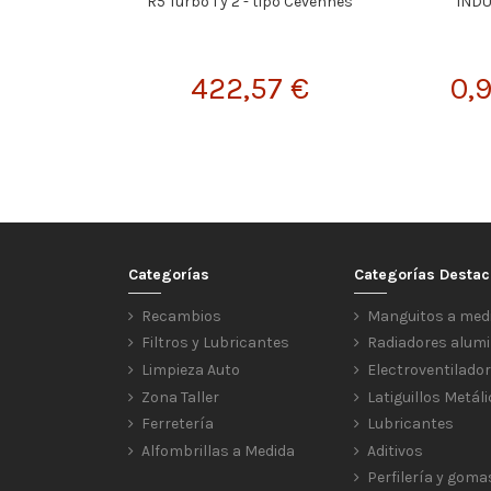
R5 Turbo 1 y 2 - tipo Cevennes
INDU
422,57 €
0,
Categorías
Categorías Desta
Recambios
Manguitos a med
Filtros y Lubricantes
Radiadores alumi
Limpieza Auto
Electroventilado
Zona Taller
Latiguillos Metál
Ferretería
Lubricantes
Alfombrillas a Medida
Aditivos
Perfilería y goma