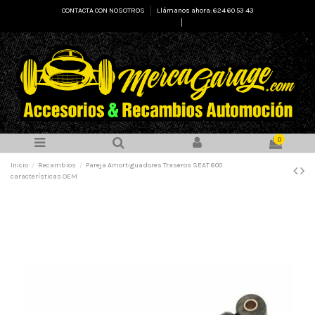
CONTACTA CON NOSOTROS
Llámanos ahora: 624 60 53 43
Select Language
▼
0
Inicio
Recambios
Pareja Amortiguadores Traseros SEAT 600
características OEM