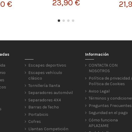
23,90 €
90 €
21,
cadas
Información
ida
Escapes deportivos
CONTACTA CON
NOSOTROS
nio
Escapes vehículo
clásico
Política de privacidad 
res
Política de Cookies
Tornillería llanta
icos
Aviso Legal
Separadores automóvil
Términos y condicione
Separadores 4X4
Preguntas Frecuentes
Barras de Techo
s
Seguridad en el pago
Portabicis
Cómo funciona
Cofres
APLAZAME
Llantas Competición