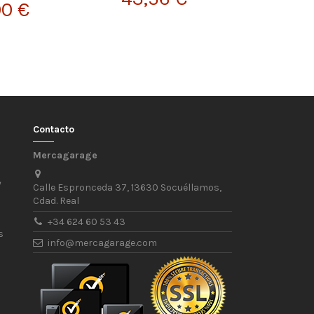
90 €
Contacto
Mercagarage
/
Calle Espronceda 37, 13630 Socuéllamos,
Cdad. Real
+34 624 60 53 43
s
info@mercagarage.com