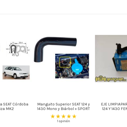
a SEAT Córdoba
Manguito Superior SEAT 124 y
EJE LIMPIAPA
biza MK2
1430 Mono y Biárbol + SPORT
124 Y 1430 F
1 opinión