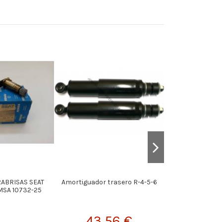
RABRISAS SEAT
Amortiguador trasero R-4-5-6
Collar Cubre P
EMSA 10732-25
43,56 €
9,0