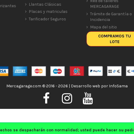
Red de talleres
Llantas Clásicas
rizantes
MERCAGARAGE
Placas y matriculas
Trámite de Garantía o
Tarificador Seguros
Incidencia
Mapa del sitio
COMPRAMOS TU
LOTE
Mercagarage.com © 2016 - 2026 | Desarrollo web por
InfoSama
echos se despacharán con normalidad; usted puede hacer su pedido