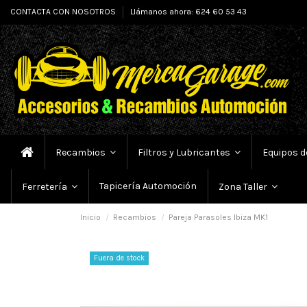
CONTACTA CON NOSOTROS
Llámanos ahora: 624 60 53 43
Recambios
Filtros y Lubricantes
Equipos d
Tapicería Automoción
Ferretería
Zona Taller
Inicio
Recambios
Pareja Parasoles Ibiza MK1
Fuera de stock