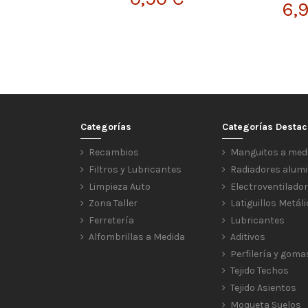
6,
Categorías
Categorías Desta
Recambios
Manguitos a med
Filtros y Lubricantes
Radiadores alumi
Limpieza Auto
Electroventilado
Zona Taller
Latiguillos Metál
Ferretería
Lubricantes
Alfombrillas a Medida
Aditivos
Perfilería y goma
Tejido Techos
Tejido Asientos
Moqueta Suelos