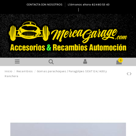
CONTACTA CON NOSOTROS
Llámanos ahora: 624 60 53 43
Select Language
▼
0
Inicio
Recambios
Gomas parachoques / Paragolpes SEAT 124, 1430 y
Ranchera