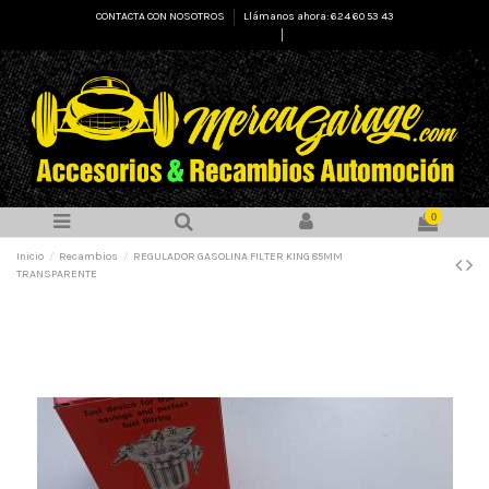
CONTACTA CON NOSOTROS
Llámanos ahora: 624 60 53 43
Select Language
▼
0
Inicio
Recambios
REGULADOR GASOLINA FILTER KING 85MM
TRANSPARENTE