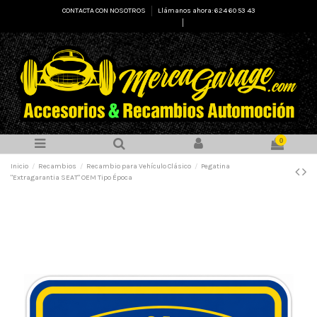
CONTACTA CON NOSOTROS
Llámanos ahora: 624 60 53 43
Select Language
▼
0
Inicio
Recambios
Recambio para Vehículo Clásico
Pegatina
"Extragarantia SEAT" OEM Tipo Época