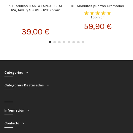
KIT Tornillos LLANTA TARGA - SEAT
KIT Molduras puertas Cromadas
T
124, 1430 y SPORT - 12X125mm
1 opinión
59,90 €
39,00 €
Categorías
Categorías Destacadas
Información
Contacto