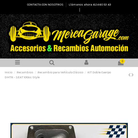
CONTACTA CON NOSOTROS
Llámanos ahora: 624 60 53 43
Select Language
▼
0
Inicio
Recambios
Recambio para Vehículo Clásico
KIT Doble Cuerpo
DMTR - SEAT 1010cc Style