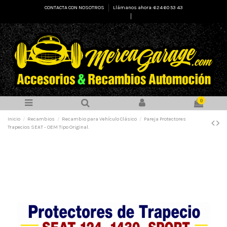
CONTACTA CON NOSOTROS
Llámanos ahora: 624 60 53 43
Select Language
▼
0
Inicio
Recambios
Recambio para Vehículo Clásico
Pareja Protectores
Trapecios SEAT - OEM Tipo Original.