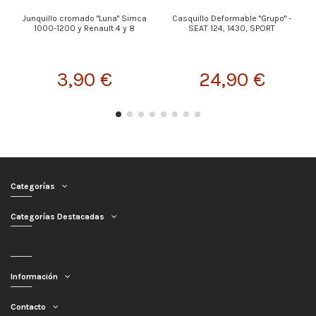
Junquillo cromado "Luna" Simca
Casquillo Deformable "Grupo" -
1000-1200 y Renault 4 y 8
SEAT 124, 1430, SPORT
3,90 €
24,90 €
Categorías
Categorías Destacadas
Información
Contacto