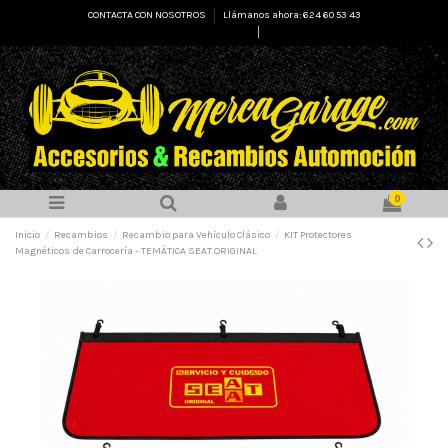
CONTACTA CON NOSOTROS
Llámanos ahora: 624 60 53 43
Select Language
▼
0
Inicio
Recambios
Recambio para Vehículo Clásico
KIT Protectores
Magnéticos de Carrocería - TEMÁTICA SEAT ORIGINAL