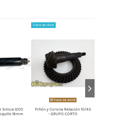
Fuera de stock
Fuera de stock
r Simca 1200
Piñón y Corona Relación 10/43
VÁLVULA R
squillo 16mm
- GRUPO CORTO
COMBUSTIBLE M