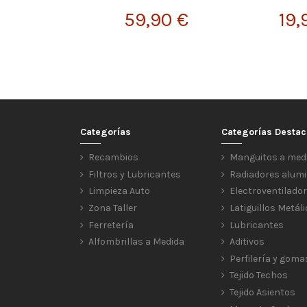
59,90 €
19,
Categorías
Categorías Desta
Recambios
Manguitos a med
Filtros y Lubricantes
Radiadores alumi
Limpieza Auto
Electroventilado
Zona Taller
Latiguillos Metál
Ferretería
Lubricantes
Alfombrillas a Medida
Aditivos
Perfilería y goma
Tejido Techos
Tejido Asientos