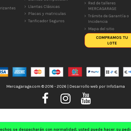
Red de talleres
Llantas Clásicas
rizantes
MERCAGARAGE
Placas y matriculas
Trámite de Garantía o
Tarificador Seguros
Incidencia
Mapa del sitio
COMPRAMOS TU
LOTE
Mercagarage.com © 2016 - 2026 | Desarrollo web por
InfoSama
echos se despacharán con normalidad; usted puede hacer su pedido