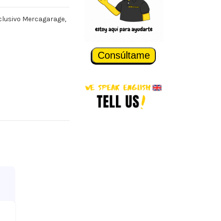
xclusivo Mercagarage,
Consúltame