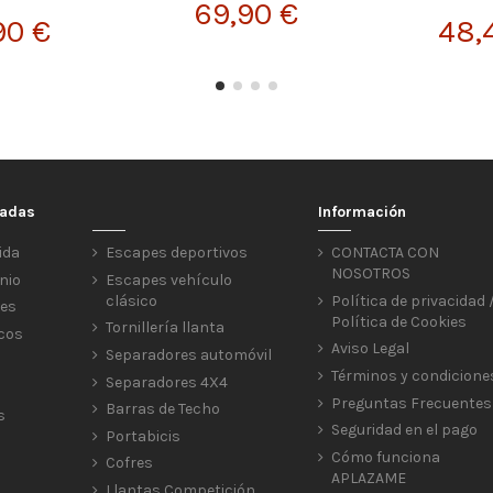
69,90 €
90 €
48,
cadas
Información
ida
Escapes deportivos
CONTACTA CON
NOSOTROS
nio
Escapes vehículo
clásico
Política de privacidad 
res
Política de Cookies
Tornillería llanta
icos
Aviso Legal
Separadores automóvil
Términos y condicione
Separadores 4X4
Preguntas Frecuentes
Barras de Techo
s
Seguridad en el pago
Portabicis
Cómo funciona
Cofres
APLAZAME
Llantas Competición