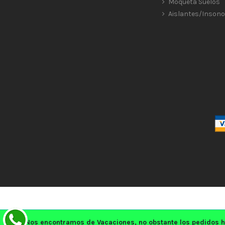
Moqueta Suelos
Aislantes/Insono
Nos encontramos de Vacaciones, no obstante los pedidos h