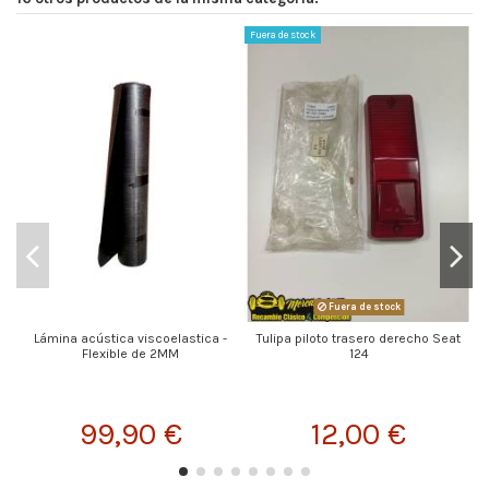
Fuera de stock
Fu
Fuera de stock
Lámina acústica viscoelastica -
Tulipa piloto trasero derecho Seat
Flexible de 2MM
124
99,90 €
12,00 €