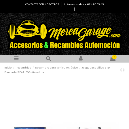
CONTACTA CON NOSOTROS
Llámanos ahora: 624 60 53 43
Select Language
▼
0
Inicio
Recambios
Recambio para Vehículo Clásico
Juego Casquillos STD
Bancada SEAT 1500 - Gasolina