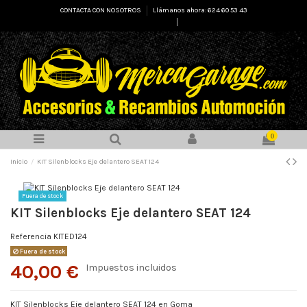
CONTACTA CON NOSOTROS
Llámanos ahora: 624 60 53 43
Select Language
▼
0
Inicio
KIT Silenblocks Eje delantero SEAT 124
Fuera de stock
KIT Silenblocks Eje delantero SEAT 124
Referencia
KITED124
Fuera de stock
40,00 €
Impuestos incluidos
KIT Silenblocks Eje delantero SEAT 124 en Goma