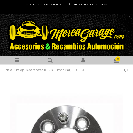
CONTACTA CON NOSOTROS
Llámanos ahora: 624 60 53 43
Select Language
▼
0
Inicio
Pareja Separadores LOTUS3 Eleven ('16+) TRASERO