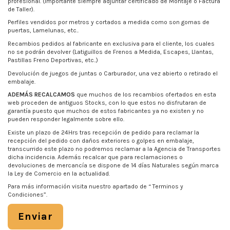
profesional. (Importante siempre adjuntar certificado de Montaje o Factura
de Taller).
Perfiles vendidos por metros y cortados a medida como son gomas de
puertas, Lamelunas, etc..
Recambios pedidos al fabricante en exclusiva para el cliente, los cuales
no se podrán devolver (Latiguillos de Frenos a Medida, Escapes, Llantas,
Pastillas Freno Deportivas, etc..)
Devolución de juegos de juntas o Carburador, una vez abierto o retirado el
embalaje.
ADEMÁS RECALCAMOS
que muchos de los recambios ofertados en esta
web proceden de antiguos Stocks, con lo que estos no disfrutaran de
garantía puesto que muchos de estos fabricantes ya no existen y no
pueden responder legalmente sobre ello.
Existe un plazo de 24Hrs tras recepción de pedido para reclamar la
recepción del pedido con daños exteriores o golpes en embalaje,
transcurrido este plazo no podremos reclamar a la Agencia de Transportes
dicha incidencia. Además recalcar que para reclamaciones o
devoluciones de mercancía se dispone de 14 días Naturales según marca
la Ley de Comercio en la actualidad.
Para más información visita nuestro apartado de “
Terminos y
Condiciones
”.
Enviar