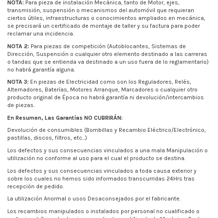
NOTA:
Para pieza de instalación Mecánica, tanto de Motor, ejes,
transmisión, suspensión o mecanismos del automóvil que requieran
ciertos útiles, infraestructuras o conocimientos ampliados en mecánica,
se precisará un certificado de montaje de taller y su factura para poder
reclamar una incidencia.
NOTA 2:
Para piezas de competición (Autoblocantes, Sistemas de
Dirección, Suspensión o cualquier otro elemento destinado a las carreras
o tandas que se entienda va destinado a un uso fuera de lo reglamentario)
no habrá garantía alguna.
NOTA 3:
En piezas de Electricidad como son los Reguladores, Relés,
Alternadores, Baterías, Motores Arranque, Marcadores o cualquier otro
producto original de Época no habrá garantía ni devolución/intercambios
de piezas.
En Resumen, Las Garantías NO CUBRIRÁN:
Devolución de consumibles (Bombillas y Recambio Eléctrico/Electrónico,
pastillas, discos, filtros, etc...)
Los defectos y sus consecuencias vinculados a una mala Manipulación o
utilización no conforme al uso para el cual el producto se destina.
Los defectos y sus consecuencias vinculados a toda causa exterior y
sobre los cuales no hemos sido informados transcurridas 24Hrs tras
recepción de pedido.
La utilización Anormal o usos Desaconsejados por el fabricante.
Los recambios manipulados o instalados por personal no cualificado o