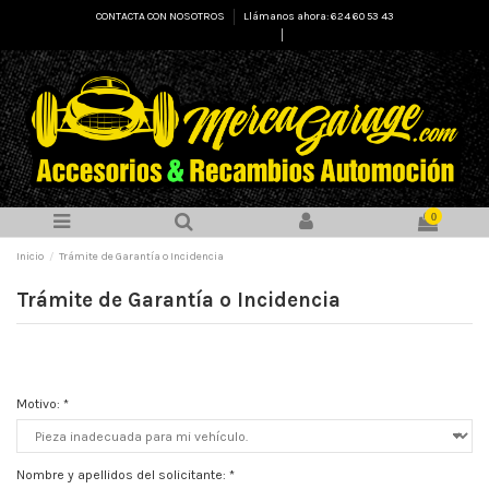
CONTACTA CON NOSOTROS
Llámanos ahora: 624 60 53 43
Select Language
▼
0
Inicio
Trámite de Garantía o Incidencia
Trámite de Garantía o Incidencia
Motivo:
*
Nombre y apellidos del solicitante:
*