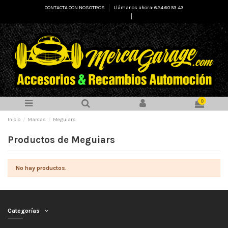
CONTACTA CON NOSOTROS
Llámanos ahora: 624 60 53 43
Select Language
▼
0
Inicio
Marcas
Meguiars
Productos de Meguiars
No hay productos.
Categorías