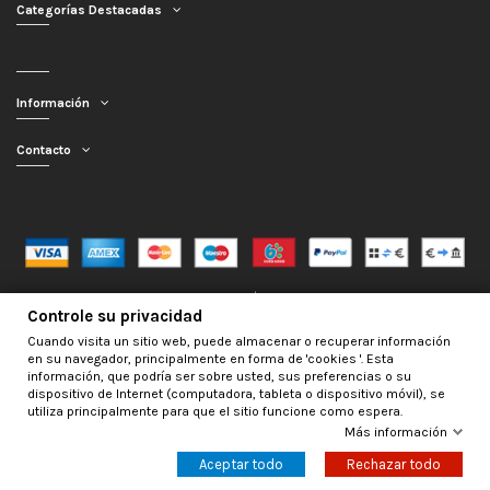
Categorías Destacadas
Información
Contacto
Mercagarage.com © 2016 - 2026 | Desarrollo web por
InfoSama
Controle su privacidad
Cuando visita un sitio web, puede almacenar o recuperar información
en su navegador, principalmente en forma de 'cookies '. Esta
información, que podría ser sobre usted, sus preferencias o su
dispositivo de Internet (computadora, tableta o dispositivo móvil), se
utiliza principalmente para que el sitio funcione como espera.
Más información
Nos encontramos de Vacaciones, no obstante los pedidos hechos se
despacharán con normalidad; usted puede hacer su pedido y le será enviado en
Aceptar todo
Rechazar todo
la mayor brevedad posible. Saludos.