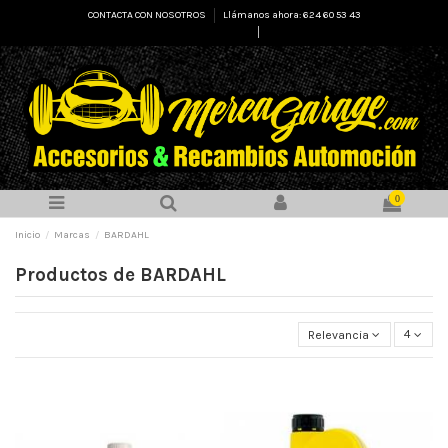
CONTACTA CON NOSOTROS
Llámanos ahora: 624 60 53 43
Select Language
▼
0
Inicio
Marcas
BARDAHL
Productos de BARDAHL
Relevancia
4