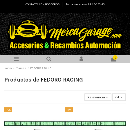
CONTACTA CON NOSOTROS
Llámanos ahora: 624 60 53 43
Select Language
▼
0
Inicio
Marcas
FEDORO RACING
Productos de FEDORO RACING
Relevancia
24
-10%
-10%