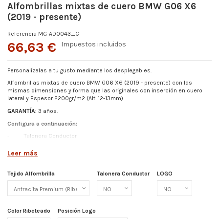
Alfombrillas mixtas de cuero BMW G06 X6
(2019 - presente)
Referencia
MG-AD0043_C
66,63 €
Impuestos incluidos
Personalízalas a tu gusto mediante los desplegables.
Alfombrillas mixtas de cuero BMW G06 X6 (2019 - presente)
con las
mismas dimensiones y forma que las originales con inserción en cuero
lateral y Espesor
2200gr/m2 (Alt. 12-13mm)
GARANTÍA:
3 años.
Configura a continuación:
-
Talonera Conductor
-
Color Ribeteado
Leer más
- Logo (Elige entre los disponibles o pídenos el tuyo)
-
Posición de Logo
Tejido Alfombrilla
Talonera Conductor
LOGO
Más detalles abajo.
Color Ribeteado
Posición Logo