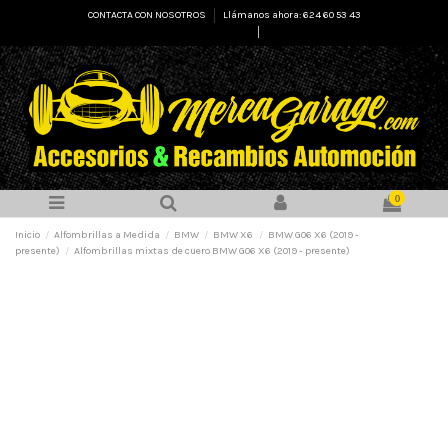
CONTACTA CON NOSOTROS
Llámanos ahora: 624 60 53 43
Select Language
▼
0
Inicio
Alfombrillas a Medida
BMW
BMW X6
BMW G06 X6 (2019 -
presente)
Alfombrillas mixtas de cuero BMW G06 X6 (2019 - presente)