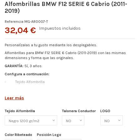
Alfombrillas BMW F12 SERIE 6 Cabrio (2011-
2019)
Referencia
MG-AR0007-T
32,04 €
Impuestos incluidos
Personalízalas a tu gusto mediante los desplegables.
Alfombrillas para BMW F12 SERIE 6 Cabrio (2011-2019) con las mismas
dimensiones y forma que las originales.
GARANTÍA:
Sí, 3 años.
Configura a continuación:
-
Tejido Alfombrilla
-
Talonera Conductor
Leer más
-
Color Ribeteado
-
Logo (Elige entre los disponibles o pídenos el tuyo)
Tejido Alfombrilla
Talonera Conductor
LOGO
-
Posición de Logo
Más detalles abajo
Color Ribeteado
Posición Logo