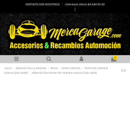
CONTACTA CON NOSOTROS
Llámanos ahora: 624 60 53 43
Select Language
▼
0
Inicio
Alfombrillas a Medida
BMW
BMW SERIE 6
BMW F12 SERIE 6
Cabrio (2011-2019)
Alfombrillas BMW F12 SERIE 6 Cabrio (2011-2019)