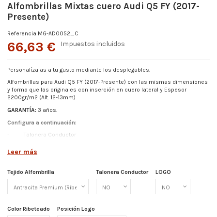
Alfombrillas Mixtas cuero Audi Q5 FY (2017-
Presente)
Referencia
MG-AD0052_C
66,63 €
Impuestos incluidos
Personalízalas a tu gusto mediante los desplegables.
Alfombrillas para Audi Q5 FY (2017-Presente)
con las mismas dimensiones
y forma que las originales con inserción en cuero lateral y Espesor
2200gr/m2 (Alt. 12-13mm)
GARANTÍA:
3 años.
Configura a continuación:
-
Talonera Conductor
-
Color Ribeteado
Leer más
-
Logo
-
Posición de Logo
Tejido Alfombrilla
Talonera Conductor
LOGO
Más detalles abajo.
Color Ribeteado
Posición Logo