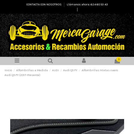
CONTACTA CON NOSOTROS
Llámanos ahora: 624 60 53 43
Select Language
▼
0
Inicio
Alfombrillas a Medida
AUDI
Audi Q5 FY
Alfombrillas Mixtas cuero
Audi Q5 FY (2017-Presente)