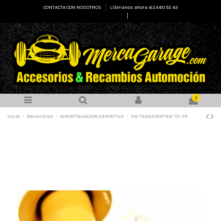
CONTACTA CON NOSOTROS
Llámanos ahora: 624 60 53 43
Select Language
▼
0
Inicio
Recambios
AMORTIGUACION DEPORTIVA
VW TRANSPORTER '72-'79