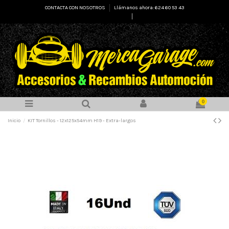
CONTACTA CON NOSOTROS
Llámanos ahora: 624 60 53 43
Select Language
▼
0
Inicio
KIT Tornillos - 12x125x54mm H19 - Extra-largos