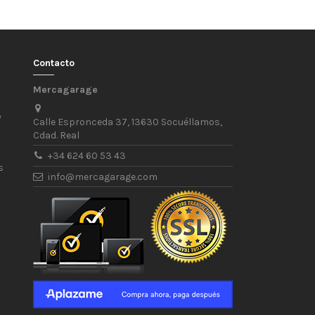
Contacto
Mercagarage
/
Calle Espronceda 37, 13630 Socuéllamos,
Cdad. Real
+34 624 60 53 43
s
info@mercagarage.com