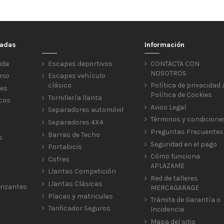
cadas
Información
ida
Escapes deportivos
CONTACTA CON
NOSOTROS
nio
Escapes vehículo
clásico
Política de privacidad 
res
Política de Cookies
Tornillería llanta
icos
Aviso Legal
Separadores automóvil
Términos y condicione
Separadores 4X4
Preguntas Frecuentes
Barras de Techo
s
Seguridad en el pago
Portabicis
Cómo funciona
Cofres
APLAZAME
Llantas Competición
Red de talleres
Llantas Clásicas
rizantes
MERCAGARAGE
Placas y matriculas
Trámite de Garantía o
Tarificador Seguros
Incidencia
Mapa del sitio