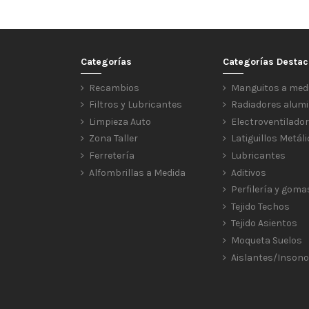
Categorías
Categorías Desta
Recambios
Manguitos a med
Filtros y Lubricantes
Radiadores alumi
Limpieza Auto
Electroventilado
Zona Taller
Latiguillos Metál
Ferretería
Lubricantes
Alfombrillas a Medida
Aditivos
Perfilería y goma
Tejido Techos
Tejido Asientos
Moqueta Suelos
Aislantes/Insono