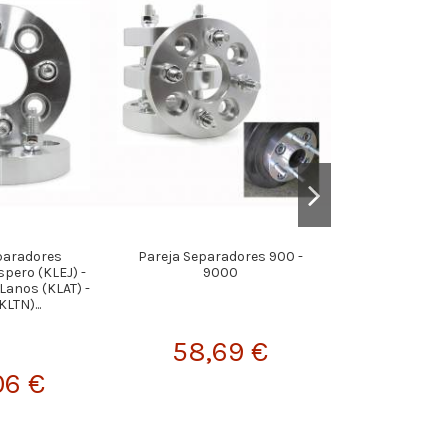
paradores
Pareja Separadores 900 -
Manguito SILI
pero (KLEJ) -
9000
Radiador SEAT 1
 Lanos (KLAT) -
Bocanegra 
KLTN)...
58,69 €
27,
06 €