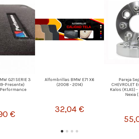
BMW G21 SERIE 3
Alfombrillas BMW E71 X6
Pareja Se
19-Presente)
(2008 - 2014)
CHEVROLET Es
 Performance
Kalos (KLAS) -
Nexia (
32,04 €
90 €
55,