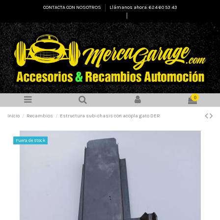
CONTACTA CON NOSOTROS
Llámanos ahora: 624 60 53 43
Select Language
▼
0
Inicio
Recambios
Estructura sub-chasis con acopla gato DER
Fuera de stock