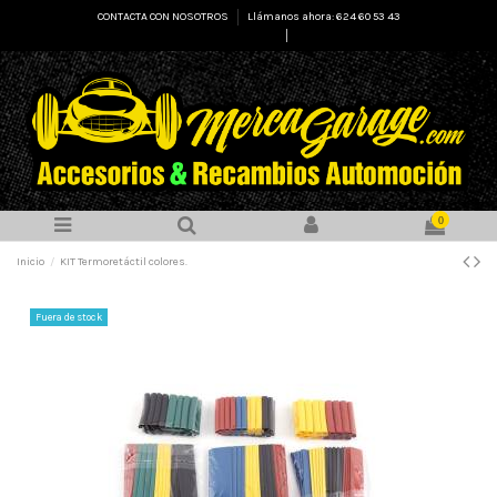
CONTACTA CON NOSOTROS
Llámanos ahora: 624 60 53 43
Select Language
▼
0
Inicio
KIT Termoretáctil colores.
Fuera de stock