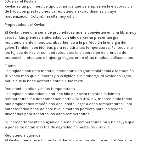
¿Qué es el Kevlar?:
Kevlar es un polímero de tipo poliamida que se emplea en la elaboración
de hilos con prestaciones de resistencia extraordinarias y cuya
mecanización (rotura), resulta muy difícil.
Propiedades del Kevlar:
El Kevlar tiene una serie de propiedades que la convierten en una fibra muy
versátil. Las prendas elaboradas con hilo de Kevlar presentan gran
resistencia ante impactos, absorbiendo a la perfección la energía del
golpe. También son idóneas para resistir altas temperaturas. Por todo ello
los tejidos de Kevlar son perfectos para la elaboración de prendas de
protección, refuerzos o trajes ignífugos, entre otras muchas aplicaciones.
Fuerte
Los tejidos con este material presentan una gran resistencia a la tracción
(8 veces más que el acero) y a la rigidez. Sin embargo, el Kevlar es ligero,
por lo que lo hace perfecto para su uso textil.
Resistente a altas y bajas temperaturas
Los tejidos elaborados a partir de hilo de Kevlar resisten altísimas
temperaturas. Se descomponen entre 420 y 480 ºC, manteniendo todas
sus propiedades mecánicas casi hasta llegar a esas temperaturas. Esta
característica hace de este hilo la materia perfecta para los tejidos
diseñados para soportas las altas temperaturas.
Su comportamiento es igual de bueno en temperaturas muy bajas, ya que
a penas se notan efectos de degradación hasta los -195 ºC.
Resistencia química
El Kevlar puede resistir con facilidad los ataques de una amplia gama de