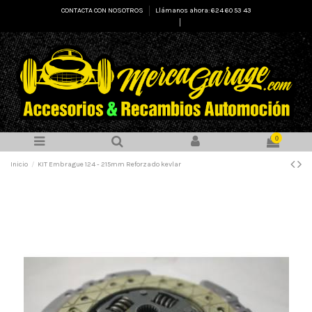
CONTACTA CON NOSOTROS
Llámanos ahora: 624 60 53 43
Select Language
▼
0
Inicio
KIT Embrague 124 - 215mm Reforzado kevlar