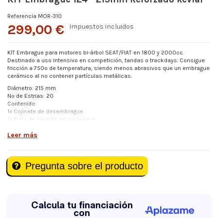
Referencia
MOR-310
299,00 €
Impuestos incluidos
KIT Embrague para motores bi-árbol SEAT/FIAT en 1800 y 2000cc.
Destinado a uso intensivo en competición, tandas o trackdays. Consigue
fricción a 750º de temperatura, siendo menos abrasivos que un embrague
cerámico al no contener partículas metálicas.
Diámetro: 215 mm
Nº de Estrias: 20
Contenido:
1x Cojinete de desembrague
1x Plato de presión del embrague
1x Disco de embrague
Leer más
ENTREGA en 15 DÍAS.
Pregunta sobre el producto