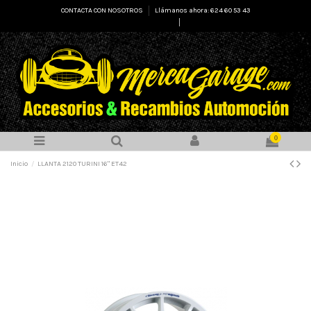
CONTACTA CON NOSOTROS
Llámanos ahora: 624 60 53 43
Select Language
▼
0
Inicio
LLANTA 2120 TURINI 16" ET42