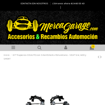
CONTACTA CON NOSOTROS
Llámanos ahora: 624 60 53 43
Select Language
▼
0
Inicio
KIT Trapecios DDAUTO con Silentblocks Poliuretano - SEAT 124, 1430 y
SPORT